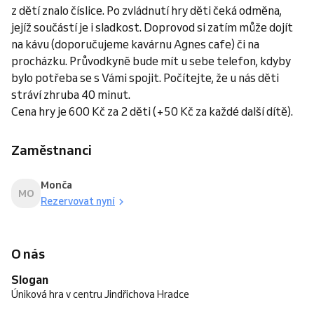
z dětí znalo číslice. Po zvládnutí hry děti čeká odměna,
jejíž součástí je i sladkost. Doprovod si zatím může dojít
na kávu (doporučujeme kavárnu Agnes cafe) či na
procházku. Průvodkyně bude mít u sebe telefon, kdyby
bylo potřeba se s Vámi spojit. Počítejte, že u nás děti
stráví zhruba 40 minut.
Cena hry je 600 Kč za 2 děti (+50 Kč za každé další dítě).
Zaměstnanci
Monča
MO
Rezervovat nyní
O nás
Slogan
Úniková hra v centru Jindřichova Hradce