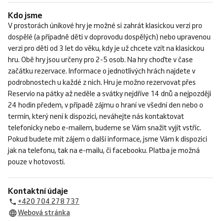
Kdo jsme
V prostorách únikové hry je možné si zahrát klasickou verzi pro
dospělé (a případně děti v doprovodu dospělých) nebo upravenou
verzi pro děti od 3 let do věku, kdy je už chcete vzít na klasickou
hru. Obě hry jsou určeny pro 2-5 osob. Na hry choďte v čase
začátku rezervace. Informace o jednotlivých hrách najdete v
podrobnostech u každé z nich. Hru je možno rezervovat přes
Reservio na pátky až neděle a svátky nejdříve 14 dnů a nejpozději
24 hodin předem, v případě zájmu o hraní ve všední den nebo o
termín, který není k dispozici, neváhejte nás kontaktovat
telefonicky nebo e-mailem, budeme se Vám snažit vyjít vstříc.
Pokud budete mít zájem o další informace, jsme Vám k dispozici
jak na telefonu, tak na e-mailu, či facebooku. Platba je možná
pouze v hotovosti.
Kontaktní údaje
+420 704 278 737
Webová stránka