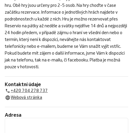
hru. Obě hry jsou určeny pro 2-5 osob. Na hry choďte v čase
začátku rezervace. Informace o jednotlivých hrách najdete v
podrobnostech u každé z nich. Hru je možno rezervovat přes
Reservio na pátky až neděle a svátky nejdříve 14 dnů a nejpozději
24 hodin předem, v případě zájmu o hraní ve všední den nebo o
termín, který není k dispozici, neváhejte nás kontaktovat
telefonicky nebo e-mailem, budeme se Vám snažit vyjít vstříc.
Pokud budete mít zájem o další informace, jsme Vám k dispozici
jak na telefonu, tak na e-mailu, či facebooku. Platba je možná
pouze v hotovosti.
Kontaktní údaje
+420 704 278 737
Webová stránka
Adresa