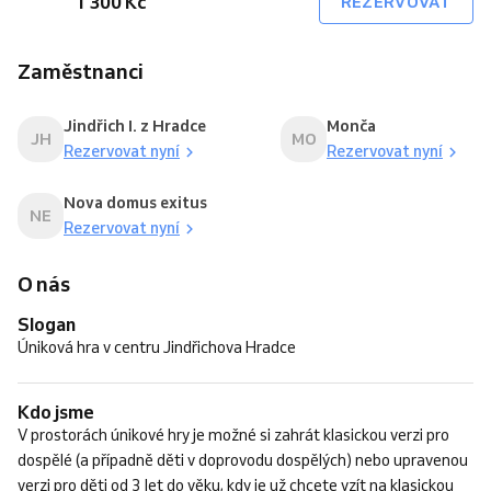
1 300 Kč
REZERVOVAT
Zaměstnanci
Jindřich I. z Hradce
Monča
JH
MO
Rezervovat nyní
Rezervovat nyní
Nova domus exitus
NE
Rezervovat nyní
O nás
Slogan
Úniková hra v centru Jindřichova Hradce
Kdo jsme
V prostorách únikové hry je možné si zahrát klasickou verzi pro
dospělé (a případně děti v doprovodu dospělých) nebo upravenou
verzi pro děti od 3 let do věku, kdy je už chcete vzít na klasickou