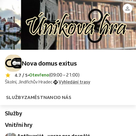
Jindřich
Nova
Monča
-
antikváře
stopách
I.
domus
verze
-
Jindřicha
z
exitus
pro
verze
I.
dospělé
pro
z
Hradce
děti
Hradce
Nova domus exitus
Otevřeno
(09:00 – 21:00)
4.7 / 5
Školní, Jindřichův Hradec
Vyhledání trasy
SLUŽBY
ZAMĚSTNANCI
O NÁS
Služby
Vnitřní hry
Antikvariát - verze pro dospělé