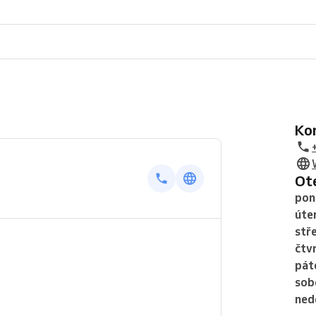
K
O
pon
úte
stř
čtv
pát
sob
ned