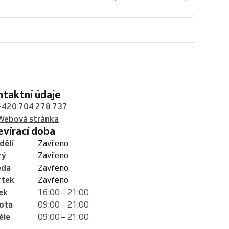
ontaktní údaje
+420 704 278 737
Webová stránka
tevírací doba
dělí
Zavřeno
rý
Zavřeno
eda
Zavřeno
rtek
Zavřeno
ek
16:00 – 21:00
ota
09:00 – 21:00
ěle
09:00 – 21:00