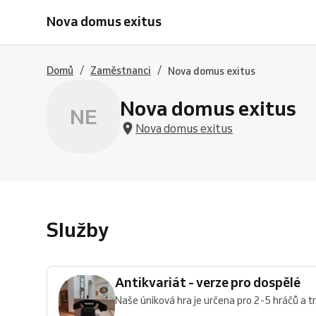
-
Nova domus exitus
verze
pro
dospělé
/
/
Domů
Zaměstnanci
Nova domus exitus
Nova domus exitus
NE
Nova domus exitus
Služby
Antikvariát - verze pro dospělé
Naše úniková hra je určena pro 2-5 hráčů a tr