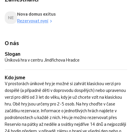
Nova domus exitus
NE
Rezervovat nyní
O nás
Slogan
Úniková hra v centru Jindřichova Hradce
Kdo jsme
V prostorách únikové hry je možné si zahrát klasickou verzi pro
dospělé (a případně děti v doprovodu dospělých) nebo upravenou
verzi pro děti od 3 let do věku, kdy je už chcete vzít na klasickou
hru. Obě hry jsou určeny pro 2-5 osob. Na hry choďte v čase
začátku rezervace. Informace o jednotlivých hrách najdete v
podrobnostech u každé z nich. Hru je možno rezervovat přes
Reservio na pátky až neděle a svátky nejdříve 14 dnů a nejpozději
24 hodin předem, v případě zájmu o hraní ve všední den nebo o