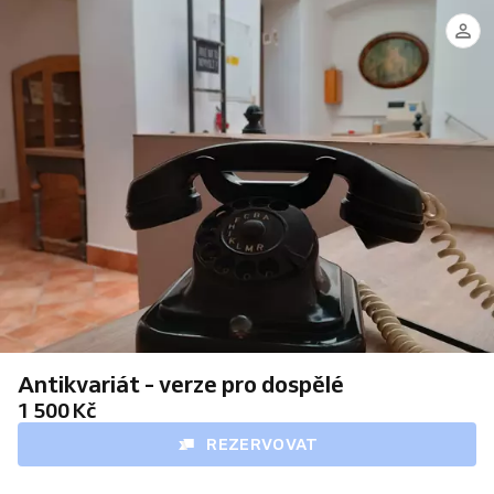
Nova
domus
exitus
Antikvariát - verze pro dospělé
1 500 Kč
REZERVOVAT